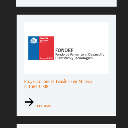
Proyecto Fondef Temático en Minería
IT16M10008
Leer más