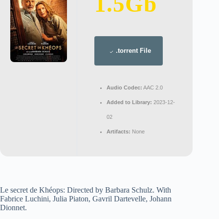
1.5Gb
.torrent File
Audio Codec:
AAC 2.0
Added to Library:
2023-12-
02
Artifacts:
None
Le secret de Khéops: Directed by Barbara Schulz. With
Fabrice Luchini, Julia Piaton, Gavril Dartevelle, Johann
Dionnet.