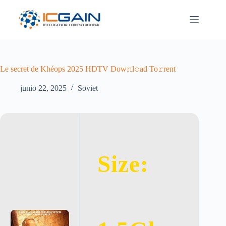
Saltar
al
contenido
Le secret de Khéops 2025 HDTV Dow𝚗l𝚘ad To𝚛rent
junio 22, 2025
Soviet
Size: